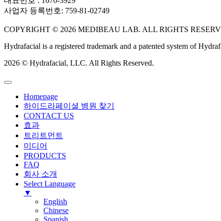
대표번호 : 1670-3929
사업자 등록번호: 759-81-02749
COPYRIGHT © 2026 MEDIBEAU LAB. ALL RIGHTS RESERV
Hydrafacial is a registered trademark and a patented system of Hydra
2026 © Hydrafacial, LLC. All Rights Reserved.
Homepage
하이드라페이셜 병원 찾기
CONTACT US
효과
트리트먼트
미디어
PRODUCTS
FAQ
회사 소개
Select Language
▼
English
Chinese
Spanish